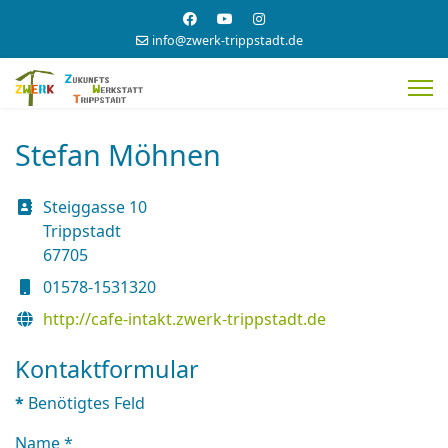
info@zwerk-trippstadt.de
Stefan Möhnen
Adresse
Steiggasse 10
Trippstadt
67705
Mobil
01578-1531320
Website
http://cafe-intakt.zwerk-trippstadt.de
Kontaktformular
*
Benötigtes Feld
Name
*